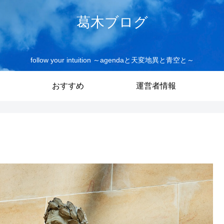
葛木ブログ
follow your intuition ～agendaと天変地異と青空と～
おすすめ
運営者情報