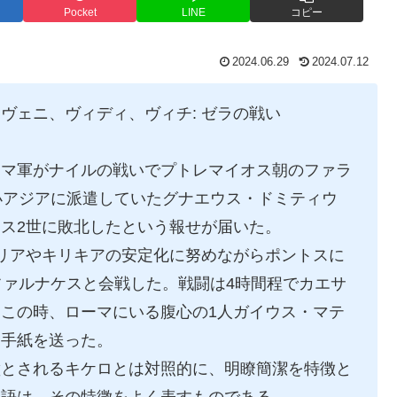
Pocket
LINE
コピー
2024.06.29
2024.07.12
ici）」ヴェニ、ヴィディ、ヴィチ: ゼラの戦い
ーマ軍がナイルの戦いでプトレマイオス朝のファラ
小アジアに派遣していたグナエウス・ドミティウ
ス2世に敗北したという報せが届いた。
リアやキリキアの安定化に努めながらポントスに
ファルナケスと会戦した。戦闘は4時間程でカエサ
この時、ローマにいる腹心の1人ガイウス・マテ
た手紙を送った。
璧とされるキケロとは対照的に、明瞭簡潔を特徴と