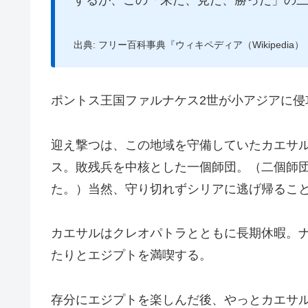
するが、この「来た、見た、勝った」の
出典: フリー百科事典『ウィキペディア（Wikipedia）
ポントス王国ファルナケス2世が小アジアに侵
迎え撃つは、この地域を守備していたカエサ
ス。敗残兵を中核とした一個師団。（二個師
た。）当然、守り切れずシリアに逃げ帰るこ
カエサルはクレオパトラとともに長期休暇。
たりとエジプトを満喫する。
存分にエジプトを楽しんだ後、やっとカエサ