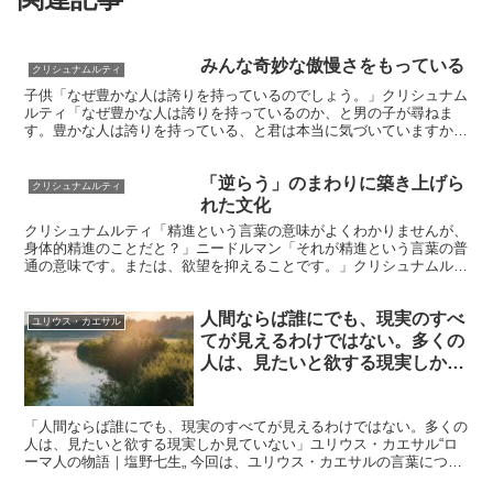
みんな奇妙な傲慢さをもっている
クリシュナムルティ
子供「なぜ豊かな人は誇りを持っているのでしょう。」クリシュナム
ルティ「なぜ豊かな人は誇りを持っているのか、と男の子が尋ねま
す。豊かな人は誇りを持っている、と君は本当に気づいていますか。
そしてまた、貧しい人も誇りを持っていませんか。私たちはみ...
「逆らう」のまわりに築き上げら
クリシュナムルティ
れた文化
クリシュナムルティ「精進という言葉の意味がよくわかりませんが、
身体的精進のことだと？」ニードルマン「それが精進という言葉の普
通の意味です。または、欲望を抑えることです。」クリシュナムルテ
ィ「それが私たちの実情です！私たちの条件づけ、私たちの...
人間ならば誰にでも、現実のすべ
ユリウス・カエサル
てが見えるわけではない。多くの
人は、見たいと欲する現実しか見
ていない
「人間ならば誰にでも、現実のすべてが見えるわけではない。多くの
人は、見たいと欲する現実しか見ていない」ユリウス・カエサル“ロ
ーマ人の物語｜塩野七生„ 今回は、ユリウス・カエサルの言葉につい
て考えたいと思う。 これは、「人は見たいものしか見な...