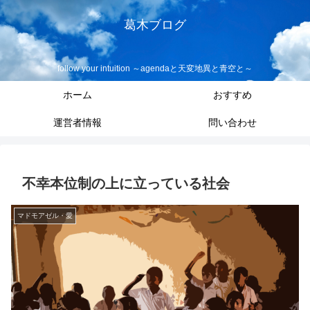
葛木ブログ
follow your intuition ～agendaと天変地異と青空と～
ホーム
おすすめ
運営者情報
問い合わせ
不幸本位制の上に立っている社会
マドモアゼル・愛