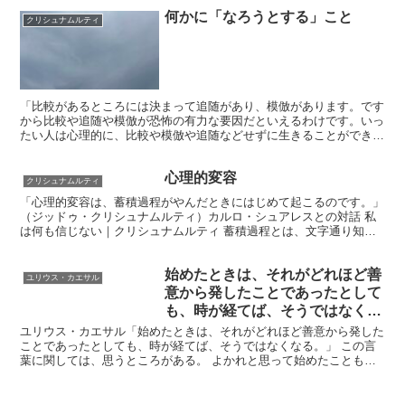
何かに「なろうとする」こと
クリシュナムルティ
「比較があるところには決まって追随があり、模倣があります。です
から比較や追随や模倣が恐怖の有力な要因だといえるわけです。いっ
たい人は心理的に、比較や模倣や追随などせずに生きることができる
のでしょうか。 もちろんできます。もしこれらが恐怖の有...
心理的変容
クリシュナムルティ
「心理的変容は、蓄積過程がやんだときにはじめて起こるのです。」
（ジッドゥ・クリシュナムルティ）カルロ・シュアレスとの対話 私
は何も信じない｜クリシュナムルティ 蓄積過程とは、文字通り知識
（記憶）を一生懸命蓄積している状態のことだと思う。社会...
始めたときは、それがどれほど善
ユリウス・カエサル
意から発したことであったとして
も、時が経てば、そうではなくな
る。
ユリウス・カエサル「始めたときは、それがどれほど善意から発した
ことであったとしても、時が経てば、そうではなくなる。」 この言
葉に関しては、思うところがある。 よかれと思って始めたことも、
時が経つと悪しき慣例となる可能性があるという意味らしい...