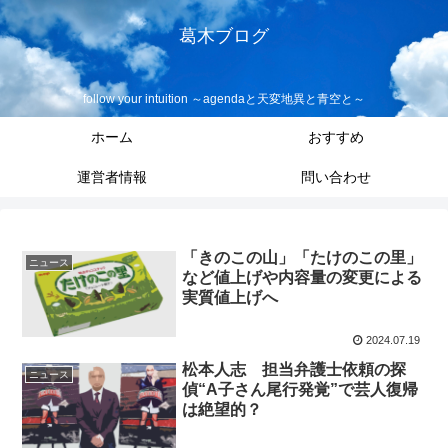
葛木ブログ
follow your intuition ～agendaと天変地異と青空と～
ホーム
おすすめ
運営者情報
問い合わせ
「きのこの山」「たけのこの里」
ニュース
など値上げや内容量の変更による
実質値上げへ
2024.07.19
松本人志 担当弁護士依頼の探
ニュース
偵“A子さん尾行発覚”で芸人復帰
は絶望的？