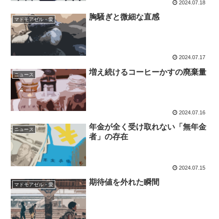
2024.07.18
胸騒ぎと微細な直感
マドモアゼル・愛
2024.07.17
増え続けるコーヒーかすの廃棄量
ニュース
2024.07.16
年金が全く受け取れない「無年金
ニュース
者」の存在
2024.07.15
期待値を外れた瞬間
マドモアゼル・愛