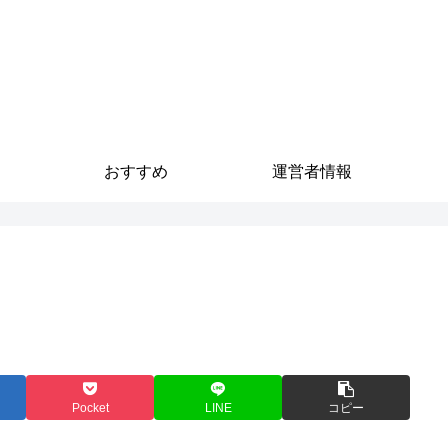
葛木ブログ
follow your intuition ～agendaと天変地異と青空と～
おすすめ
運営者情報
Pocket
LINE
コピー