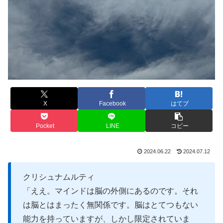
X
Facebook
はてブ
Pocket
LINE
コピー
2024.06.22
2024.07.12
クリシュナムルティ
「ええ。マインドは脳の外側にあるのです。それ
は脳とはまったく無関係です。脳はとてつもない
能力を持っていますが、しかし限定されていま