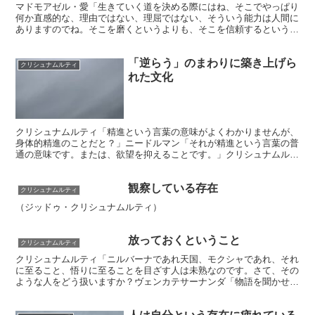
マドモアゼル・愛「生きていく道を決める際にはね、そこでやっぱり
何か直感的な、理由ではない、理屈ではない、そういう能力は人間に
ありますのでね。そこを磨くというよりも、そこを信頼するというこ
とも大事だなと。 その時2つの・・・圧倒的にこれはもう...
「逆らう」のまわりに築き上げら
クリシュナムルティ
れた文化
クリシュナムルティ「精進という言葉の意味がよくわかりませんが、
身体的精進のことだと？」ニードルマン「それが精進という言葉の普
通の意味です。または、欲望を抑えることです。」クリシュナムルテ
ィ「それが私たちの実情です！私たちの条件づけ、私たちの...
観察している存在
クリシュナムルティ
（ジッドゥ・クリシュナムルティ）
放っておくということ
クリシュナムルティ
クリシュナムルティ「ニルバーナであれ天国、モクシャであれ、それ
に至ること、悟りに至ることを目ざす人は未熟なのです。さて、その
ような人をどう扱いますか？ヴェンカテサーナンダ「物語を聞かせま
す」クリシュナムルティ「いや、なぜ物語を聞かせるべきな...