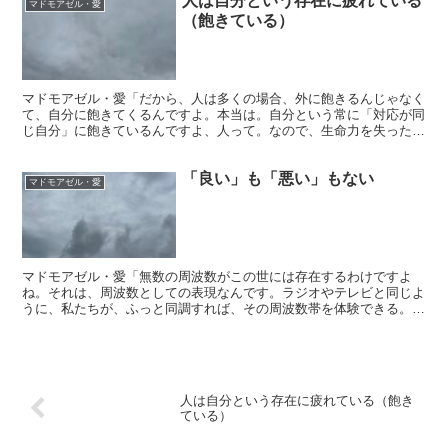
人は自分という存在に疲れている
マドモアゼル・愛
（飽きている）
マドモアゼル・愛「だから、人は多くの場合、外に飽きるんじゃなく
て、自分に飽きてくるんですよ。本当は。自分という常に「対応が同
じ自分」に飽きているんですよ、人って。なので、生命力を失った
り、何か逆に生きる意味もわからなくなる。 それは人生がそ...
「良い」も「悪い」もない
マドモアゼル・愛
マドモアゼル・愛「無数の周波数がこの世には存在するわけですよ
ね。それは、周波数としての表現なんです。ラジオやテレビと同じよ
うに、私たちが、ふっと同調すれば、その周波数帯を体験できる。だ
から、「罪を憎んで人を憎まず」と同じように、罪は「人」で...
人は自分という存在に疲れている（飽き
ている）