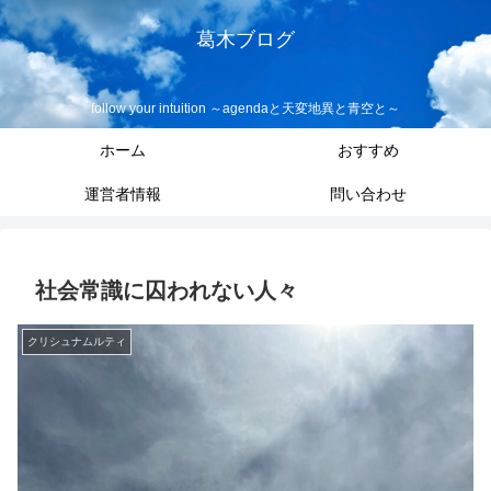
葛木ブログ
follow your intuition ～agendaと天変地異と青空と～
ホーム
おすすめ
運営者情報
問い合わせ
社会常識に囚われない人々
クリシュナムルティ