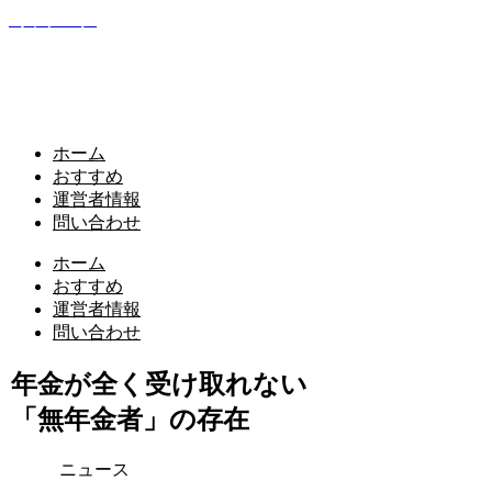
葛木ブログ
follow your intuition ～agendaと天変地異と青空と～
ホーム
おすすめ
運営者情報
問い合わせ
ホーム
おすすめ
運営者情報
問い合わせ
年金が全く受け取れない
「無年金者」の存在
ニュース