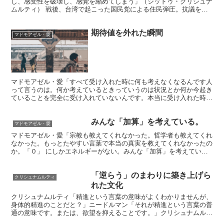
し、感受性を破壊し、感覚を縮めてしまう」（ジッドゥ・クリシュナ
ムルティ） 戦後、台湾で起こった国民党による住民弾圧。抗議をす
る台湾市民達の掌に針金を刺して通して数珠つなぎ状態で連...
期待値を外れた瞬間
マドモアゼル・愛
マドモアゼル・愛「すべて受け入れた時に何も考えなくなるんです人
って言うのは。何か考えているときっていうのは状況とか何か今起き
ていることを完全に受け入れていないんです。本当に受け入れた時に
は、時は止まるというか時間の経過というものがなくなんだ...
みんな「加算」を考えている。
マドモアゼル・愛
マドモアゼル・愛「宗教も教えてくれなかった。哲学者も教えてくれ
なかった。もっとたやすい言葉で本当の真実を教えてくれなかったの
か。「０」 にしかエネルギーがない。みんな「加算」を考えてい
る。「あれが欲しい」「これが欲しい」得たものによってエネ...
「逆らう」のまわりに築き上げら
クリシュナムルティ
れた文化
クリシュナムルティ「精進という言葉の意味がよくわかりませんが、
身体的精進のことだと？」ニードルマン「それが精進という言葉の普
通の意味です。または、欲望を抑えることです。」クリシュナムルテ
ィ「それが私たちの実情です！私たちの条件づけ、私たちの...