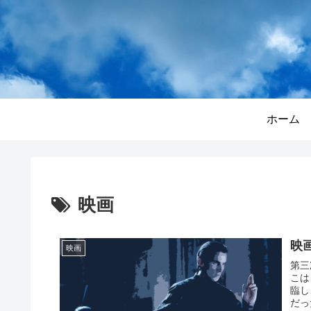
ホーム
映画
映
映画
第三
こは
臨し
だっ