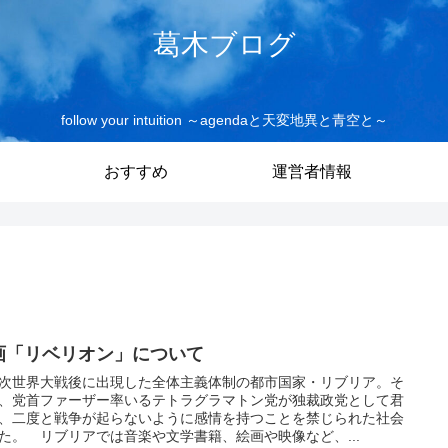
葛木ブログ
follow your intuition ～agendaと天変地異と青空と～
おすすめ
運営者情報
画「リベリオン」について
次世界大戦後に出現した全体主義体制の都市国家・リブリア。そ
、党首ファーザー率いるテトラグラマトン党が独裁政党として君
、二度と戦争が起らないように感情を持つことを禁じられた社会
た。 リブリアでは音楽や文学書籍、絵画や映像など、...